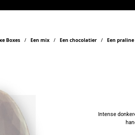
xe Boxes
Een mix
Een chocolatier
Een praline
Intense donkere
han