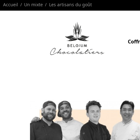
Accueil
Un mixte
Les artisans du goût
Coff